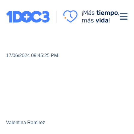
Abrir 
17/06/2024 09:45:25 PM
Estrés o ansiedad:
¿cómo diferenciarlos y
manejarlo?
Valentina Ramirez